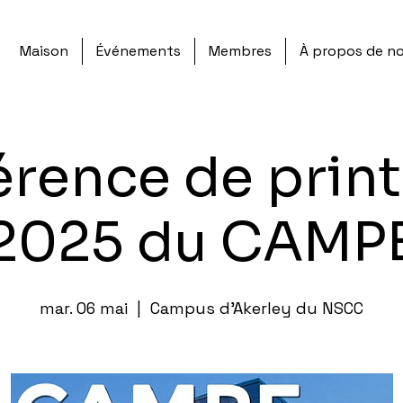
Maison
Événements
Membres
À propos de n
érence de prin
2025 du CAMP
mar. 06 mai
  |  
Campus d'Akerley du NSCC